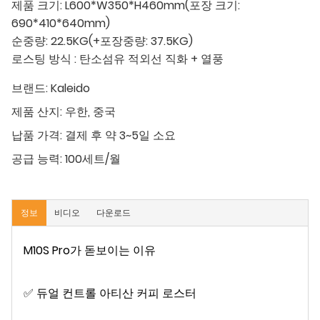
제품 크기: L600*W350*H460mm(포장 크기:
690*410*640mm)
순중량: 22.5KG(+포장중량: 37.5KG)
로스팅 방식 : 탄소섬유 적외선 직화 + 열풍
브랜드:
Kaleido
제품 산지:
우한, 중국
납품 가격:
결제 후 약 3~5일 소요
공급 능력:
100세트/월
정보
비디오
다운로드
M10S Pro가 돋보이는 이유
✅ 듀얼 컨트롤 아티산 커피 로스터