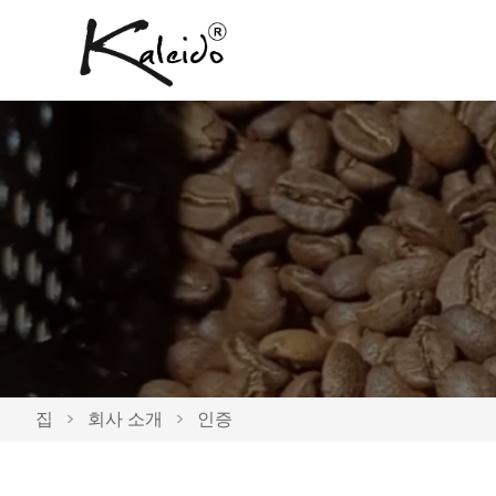
집
>
회사 소개
>
인증