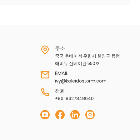
주소
중국 후베이성 ​​우한시 한양구 융펑
애비뉴 산베이완 550호
EMAIL
ivy@kaleidostorm.com
전화
+86 18327848640