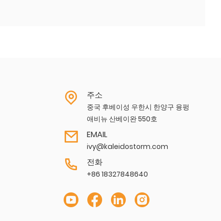
주소
중국 후베이성 ​​우한시 한양구 융펑
애비뉴 산베이완 550호
EMAIL
ivy@kaleidostorm.com
전화
+86 18327848640