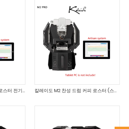
칼레이도 M2 찬성 소량 커피 로스터 전기 장인 로스터 400g
칼레이도 M2 찬성 드럼 커피 로스터 (스페셜티 커피용, 400g, 아티산 용량)