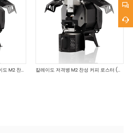
장인 400g 커피 로스터 칼레이도 M2 찬성 블루투스 및 USB 제어 시스템
칼레이도 저격병 M2 찬성 커피 로스터 (가정 및 샘플용, 50g~400g 용량)