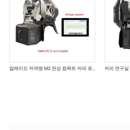
칼레이도 저격병 M2 찬성 컴팩트 커피 로스터 400g, 장인 커피 로스팅용