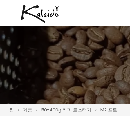
집
>
제품
>
50-400g 커피 로스터기
>
M2 프로