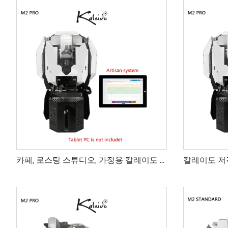
카페, 로스팅 스튜디오, 가정용 칼레이도 M2 찬성 400g 커피 로스터