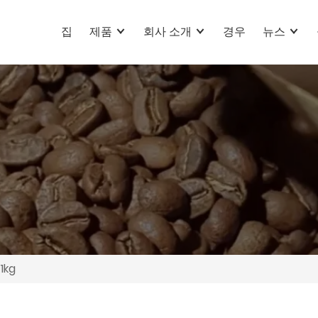
집
제품
회사 소개
경우
뉴스
kg