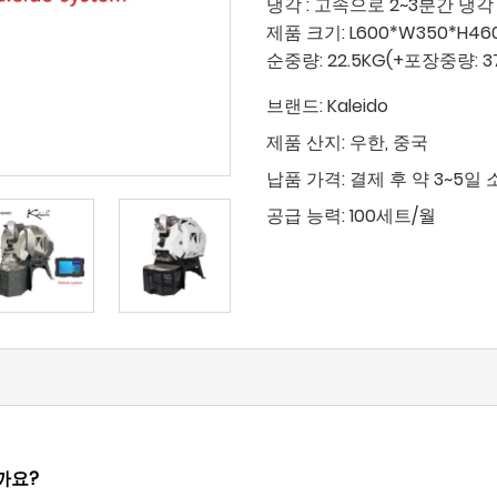
냉각 : 고속으로 2~3분간 냉각
제품 크기: L600*W350*H46
순중량: 22.5KG(+포장중량: 37
브랜드:
Kaleido
제품 산지:
우한, 중국
납품 가격:
결제 후 약 3~5일 
공급 능력:
100세트/월
할까요?