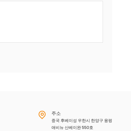
주소
중국 후베이성 ​​우한시 한양구 융펑
애비뉴 산베이완 550호